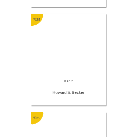
%35
Kanıt
Howard S. Becker
%35