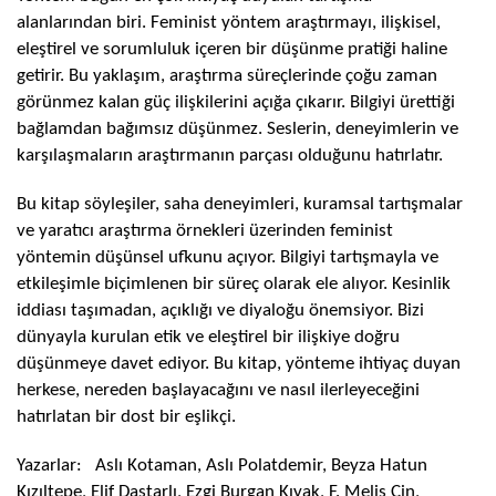
alanlarından biri. Feminist yöntem araştırmayı, ilişkisel,
eleştirel ve sorumluluk içeren bir düşünme pratiği haline
getirir. Bu yaklaşım, araştırma süreçlerinde çoğu zaman
görünmez kalan güç ilişkilerini açığa çıkarır. Bilgiyi ürettiği
bağlamdan bağımsız düşünmez. Seslerin, deneyimlerin ve
karşılaşmaların araştırmanın parçası olduğunu hatırlatır.
Bu kitap söyleşiler, saha deneyimleri, kuramsal tartışmalar
ve yaratıcı araştırma örnekleri üzerinden feminist
yöntemin düşünsel ufkunu açıyor. Bilgiyi tartışmayla ve
etkileşimle biçimlenen bir süreç olarak ele alıyor. Kesinlik
iddiası taşımadan, açıklığı ve diyaloğu önemsiyor. Bizi
dünyayla kurulan etik ve eleştirel bir ilişkiye doğru
düşünmeye davet ediyor. Bu kitap, yönteme ihtiyaç duyan
herkese, nereden başlayacağını ve nasıl ilerleyeceğini
hatırlatan bir dost bir eşlikçi.
Yazarlar: Aslı Kotaman, Aslı Polatdemir, Beyza Hatun
Kızıltepe, Elif Dastarlı, Ezgi Burgan Kıyak, F. Melis Cin,