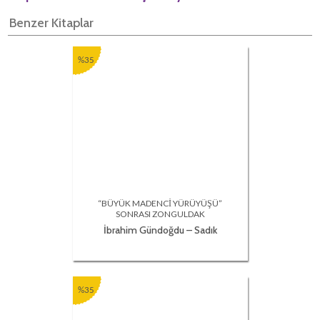
Benzer Kitaplar
%35
“BÜYÜK MADENCİ YÜRÜYÜŞÜ”
SONRASI ZONGULDAK
İbrahim Gündoğdu – Sadık
Kılıç
%35