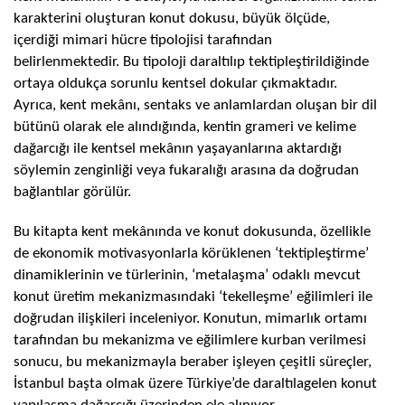
karakterini oluşturan konut dokusu, büyük ölçüde,
içerdiği mimari hücre tipolojisi tarafından
belirlenmektedir. Bu tipoloji daraltılıp tektipleştirildiğinde
ortaya oldukça sorunlu kentsel dokular çıkmaktadır.
Ayrıca, kent mekânı, sentaks ve anlamlardan oluşan bir dil
bütünü olarak ele alındığında, kentin grameri ve kelime
dağarcığı ile kentsel mekânın yaşayanlarına aktardığı
söylemin zenginliği veya fukaralığı arasına da doğrudan
bağlantılar görülür.
Bu kitapta kent mekânında ve konut dokusunda, özellikle
de ekonomik motivasyonlarla körüklenen ‘tektipleştirme’
dinamiklerinin ve türlerinin, ‘metalaşma’ odaklı mevcut
konut üretim mekanizmasındaki ‘tekelleşme’ eğilimleri ile
doğrudan ilişkileri inceleniyor. Konutun, mimarlık ortamı
tarafından bu mekanizma ve eğilimlere kurban verilmesi
sonucu, bu mekanizmayla beraber işleyen çeşitli süreçler,
İstanbul başta olmak üzere Türkiye’de daraltılagelen konut