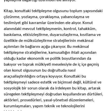
yapılaşma dağarcığı üzerinden ele alınıyor.
Kitap, konuttaki tektipleşme olgusunu toplum yapısındaki
çözünme, yozlaşma, çoraklaşma, yabancılaşma ve
teslimiyet gibi kavramlar üzerinden ele alıyor. Konut
alanındaki mevcut tektipleşmenin, kontrol, tahakküm,
baskılama, etkisizleştirme, duyarsızlaştırma, kısıtlama ve
özellikle de mülksüzleştirme stratejilerinin mekânsal
açılımları ile bağlarını açığa çıkarıyor. Bu mekânsal
tektipleşme stratejilerine, kamusallığın ihlali açısından
olduğu kadar ekonomik ve politik boyutlarından da
bakıyor ve toprak mülkiyeti meselesiyle de iç içe geçmiş
olan konut olgusunun bu doğrultuda nasıl
araçsallaştırıldığını ortaya koyuyor. Konuttaki bu
tektipleşmeyi sadece estetik ve biçimsel değil, kültürel ve
sosyolojik bir sorun olarak da irdeleyen bu kitap, artarak
süregelen tektipleşmeyi doğrudan koşullandıran dürtüleri,
aktörleri, prosedürleri, yasal-yönetsel düzenlemeleri,
kurumlaşmaları, yapım teknik ve teknolojilerini