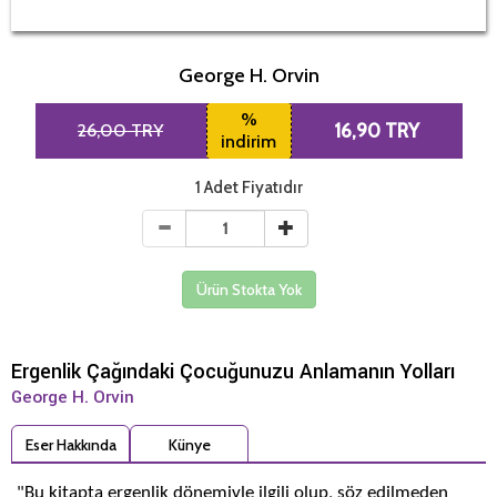
George H. Orvin
%
26,00 TRY
16,90 TRY
indirim
1 Adet Fiyatıdır
Ürün Stokta Yok
Ergenlik Çağındaki Çocuğunuzu Anlamanın Yolları
George H. Orvin
Eser Hakkında
Künye
"Bu kitapta ergenlik dönemiyle ilgili olup, söz edilmeden