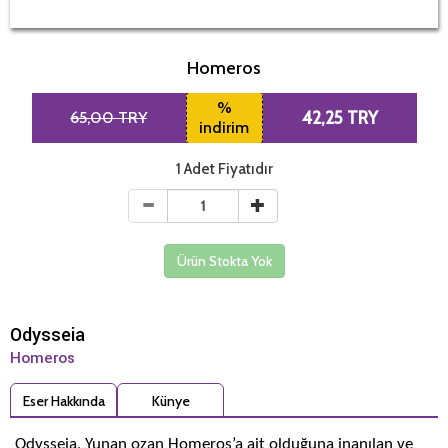
Homeros
%
65,00 TRY
42,25 TRY
indirim
1 Adet Fiyatıdır
Ürün Stokta Yok
Odysseia
Homeros
Eser Hakkında
Künye
Odysseia, Yunan ozan Homeros’a ait olduğuna inanılan ve