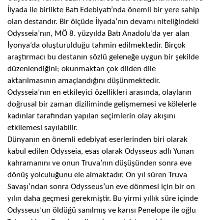
İlyada ile birlikte Batı Edebiyatı’nda önemli bir yere sahip
olan destandır. Bir ölçüde İlyada’nın devamı niteliğindeki
Odysseia’nın, MÖ 8. yüzyılda Batı Anadolu’da yer alan
İyonya’da oluşturulduğu tahmin edilmektedir. Birçok
araştırmacı bu destanın sözlü geleneğe uygun bir şekilde
düzenlendiğini; okunmaktan çok dilden dile
aktarılmasının amaçlandığını düşünmektedir.
Odysseia’nın en etkileyici özellikleri arasında, olayların
doğrusal bir zaman diziliminde gelişmemesi ve kölelerle
kadınlar tarafından yapılan seçimlerin olay akışını
etkilemesi sayılabilir.
Dünyanın en önemli edebiyat eserlerinden biri olarak
kabul edilen Odysseia, esas olarak Odysseus adlı Yunan
kahramanını ve onun Truva’nın düşüşünden sonra eve
dönüş yolculuğunu ele almaktadır. On yıl süren Truva
Savaşı’ndan sonra Odysseus’un eve dönmesi için bir on
yılın daha geçmesi gerekmiştir. Bu yirmi yıllık süre içinde
Odysseus’un öldüğü sanılmış ve karısı Penelope ile oğlu