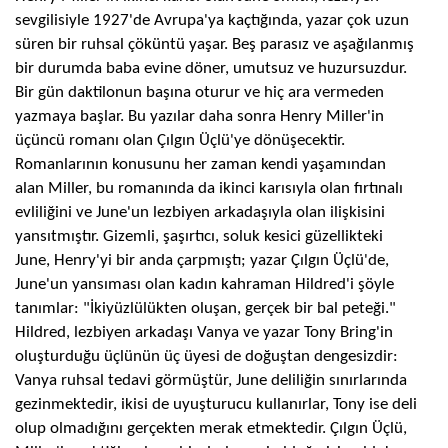
sevgilisiyle 1927'de Avrupa'ya kaçtığında, yazar çok uzun
süren bir ruhsal çöküntü yaşar. Beş parasız ve aşağılanmış
bir durumda baba evine döner, umutsuz ve huzursuzdur.
Bir gün daktilonun başına oturur ve hiç ara vermeden
yazmaya başlar. Bu yazılar daha sonra Henry Miller'in
üçüncü romanı olan Çılgın Üçlü'ye dönüşecektir.
Romanlarının konusunu her zaman kendi yaşamından
alan Miller, bu romanında da ikinci karısıyla olan fırtınalı
evliliğini ve June'un lezbiyen arkadaşıyla olan ilişkisini
yansıtmıştır. Gizemli, şaşırtıcı, soluk kesici güzellikteki
June, Henry'yi bir anda çarpmıştı; yazar Çılgın Üçlü'de,
June'un yansıması olan kadın kahraman Hildred'i şöyle
tanımlar: "İkiyüzlülükten oluşan, gerçek bir bal peteği."
Hildred, lezbiyen arkadaşı Vanya ve yazar Tony Bring'in
oluşturduğu üçlünün üç üyesi de doğuştan dengesizdir:
Vanya ruhsal tedavi görmüştür, June deliliğin sınırlarında
gezinmektedir, ikisi de uyuşturucu kullanırlar, Tony ise deli
olup olmadığını gerçekten merak etmektedir. Çılgın Üçlü,