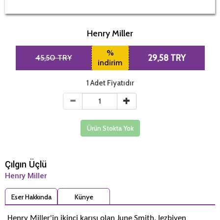
Henry Miller
%
45,50 TRY
29,58 TRY
indirim
1 Adet Fiyatıdır
Ürün Stokta Yok
Çılgın Üçlü
Henry Miller
Eser Hakkında
Künye
Henry Miller'in ikinci karısı olan June Smith, lezbiyen