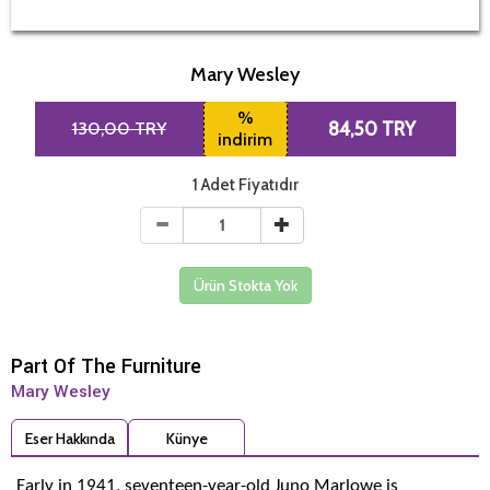
Mary Wesley
%
130,00 TRY
84,50 TRY
indirim
1 Adet Fiyatıdır
Ürün Stokta Yok
Part Of The Furniture
Mary Wesley
Eser Hakkında
Künye
Early in 1941, seventeen-year-old Juno Marlowe is