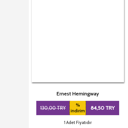
Ernest Hemingway
%
84,50 TRY
130,00 TRY
indirim
1 Adet Fiyatıdır