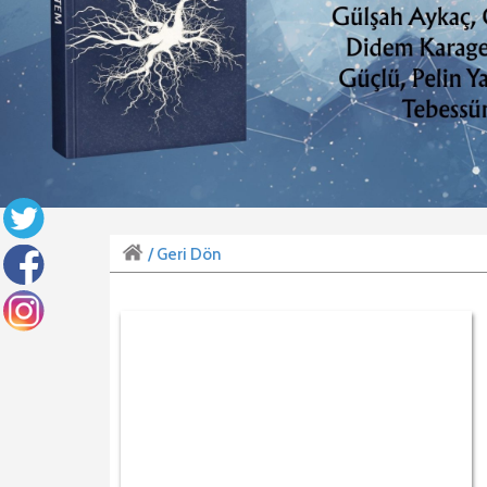
/ Geri Dön