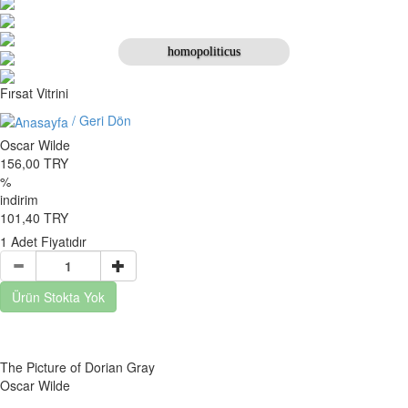
homopoliticus
Previous
Next
Fırsat Vitrini
/ Geri Dön
Oscar Wilde
156,00 TRY
%
indirim
101,40 TRY
1 Adet Fiyatıdır
Ürün Stokta Yok
The Picture of Dorian Gray
Oscar Wilde