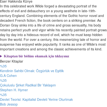
Eser Hakkında
Künye
In this celebrated work Wilde forged a devastating portrait of the
effects of evil and debauchery on a young aesthete in late-19th-
century England. Combining elements of the Gothic horror novel and
decadent French fiction, the book centers on a striking premise: As
Dorian Gray sinks into a life of crime and gross sensuality, his body
retains perfect youth and vigor while his recently painted portrait grows
day by day into a hideous record of evil, which he must keep hidden
from the world. For over a century, this mesmerizing tale of horror and
suspense has enjoyed wide popularity. It ranks as one of Wilde's most
important creations and among the classic achievements of its kind.
Kitaptan bir bölüm okumak için tıklayınız
Benzer Kitaplar
%35
Kendinin Sahibi Olmak: Özgürlük ve Eşitlik
G.A Cohen
%35
Çokuluslu Şirket Radikal Bir Yaklaşım
Stephen H. Hymer
%35
Devlet Teorisi: Kapitalist Devleti Yerine Oturtmak
Bob Jessop