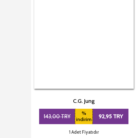
C.G. Jung
%
92,95 TRY
143,00 TRY
indirim
1 Adet Fiyatıdır