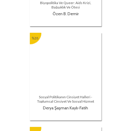
Biyopolitika Ve Queer: Aids Krizi,
Bağışıklık Ve Ötesi
Özen B. Demir
%35
Sosyal Politikanın Cinsiyet Halleri -
Toplumsal Cinsiyet Ve Sosyal Hizmet
Derya Şaşman Kaylı-Fatih
Şahin (Edt.)