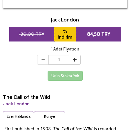
Jack London
%
130,00 TRY
84,50 TRY
indirim
1 Adet Fiyatıdır
Ürün Stokta Yok
The Call of the Wild
Jack London
Eser Hakkında
Künye
First published in 1903,
The Call of the Wild
is regarded