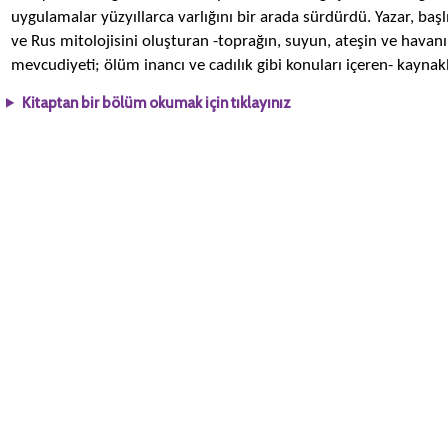
uygulamalar yüzyıllarca varlığını bir arada sürdürdü. Yazar, başl
ve Rus mitolojisini oluşturan -toprağın, suyun, ateşin ve havanın 
mevcudiyeti; ölüm inancı ve cadılık gibi konuları içeren- kayna
Kitaptan bir bölüm okumak için tıklayınız