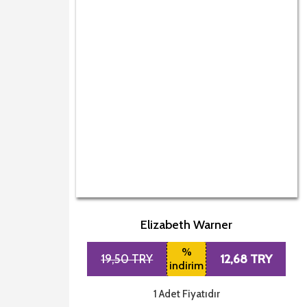
Elizabeth Warner
%
12,68 TRY
19,50 TRY
indirim
1 Adet Fiyatıdır