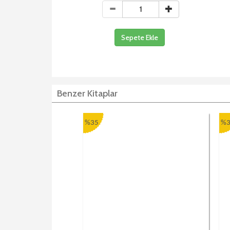
Sepete Ekle
Benzer Kitaplar
%35
%3