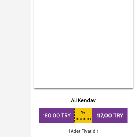
Ali Kendav
%
117,00 TRY
180,00 TRY
indirim
1 Adet Fiyatıdır