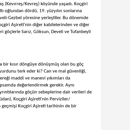
ş (Kevırreş/Kevreş) köyünde yaşadı. Koçgiri
tı oğlundan dördü, 19. yüzyılın sonlarına
veli-Gezbel yöresine yerleştiler. Bu dönemde
çgiri Aşireti'nin diğer kabilelerinden ve diğer
ri göçlerle Sarız, Göksun, Develi ve Tufanbeyli
deta bir kısır döngüye dönüşmüş olan bu göç
 yurdunu terk eder ki? Can ve mal güvenliği,
gereği maddi ve manevi yıkımları da
apsamda değerlendirmek gerekir. Aynı
ıntılarında göçün sebeplerine dair verileri de
an), Koçgiri Aşireti'nin Perviziler/
 geçmişi Koçgiri Aşireti tarihinin de bir