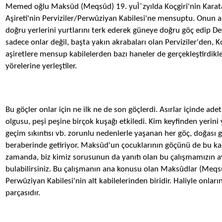
Memed oğlu Maksûd (Meqsûd) 19. yuÌˆzyılda Koçgiri'nin Karata
Aşireti'nin Perviziler/Perwûziyan Kabilesi'ne mensuptu. Onun al
doğru yerlerini yurtlarını terk ederek güneye doğru göç edip De
sadece onlar değil, başta yakın akrabaları olan Perviziler'den, Ko
aşiretlere mensup kabilelerden bazı haneler de gerçekleştirdikle
yörelerine yerleştiler.
Bu göçler onlar için ne ilk ne de son göçlerdi. Asırlar içinde a
olgusu, peşi peşine birçok kuşağı etkiledi. Kim keyfinden yerini
geçim sıkıntısı vb. zorunlu nedenlerle yaşanan her göç, doğası 
beraberinde getiriyor. Maksûd'un çocuklarının göçünü de bu k
zamanda, biz kimiz sorusunun da yanıtı olan bu çalışmamızın ayr
bulabilirsiniz. Bu çalışmanın ana konusu olan Maksûdlar (Meqsûd
Perwûziyan Kabilesi'nin alt kabilelerinden biridir. Haliyle onların
parçasıdır.