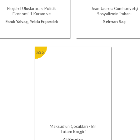
Eleştirel Uluslararası Politik
Jean Jaures: Cumhuriyetçi
Ekonomi-1 Kuram ve
Sosyalizmin İmkanı
Sorunlar
Faruk Yalvaç, Yelda Erçandırlı
Selman Saç
(Der.)
%35
Maksud'un Çocukları - Bir
Tutam Koçgiri
Ali Kendav