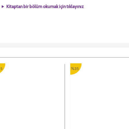
Kitaptan bir bölüm okumak için tıklayınız
5
%35